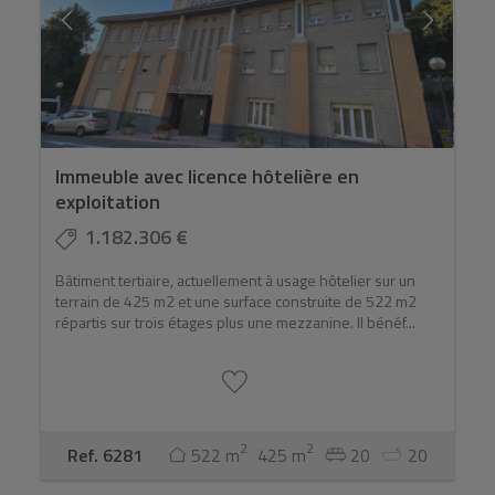
Immeuble avec licence hôtelière en
exploitation
1.182.306 €
Bâtiment tertiaire, actuellement à usage hôtelier sur un
terrain de 425 m2 et une surface construite de 522 m2
répartis sur trois étages plus une mezzanine. Il bénéf...
2
2
Ref. 6281
522 m
425 m
20
20