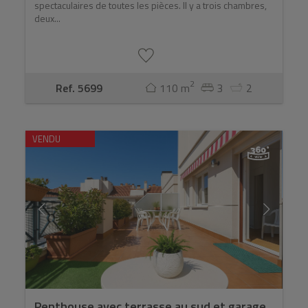
spectaculaires de toutes les pièces. Il y a trois chambres,
deux...
2
Ref. 5699
110 m
3
2
VENDU
Penthouse avec terrasse au sud et garage