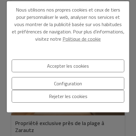
Nous utilisons nos propres cookies et ceux de tiers
pour personnaliser le web, analyser nos services et
vous montrer de la publicité basée sur vos habitudes
2
Ref. 8137
105 m
3
2
et préférences de navigation. Pour plus d'informations,
visitez notre
Politique de cookie
VENDU
Accepter les cookies
Configuration
Rejeter les cookies
Propriété exclusive près de la plage à
Zarautz