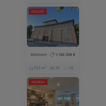
EXCLUSIF
Bâtiment
1.182.306 €
2
522 m
20
20
NOUVEAU